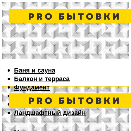
Баня и сауна
Балкон и терраса
Фундамент
Ворота и забор
Дизайн интерьера
Ландшафтный дизайн