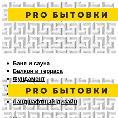
Баня и сауна
Балкон и терраса
Фундамент
Ворота и забор
Дизайн интерьера
Ландшафтный дизайн