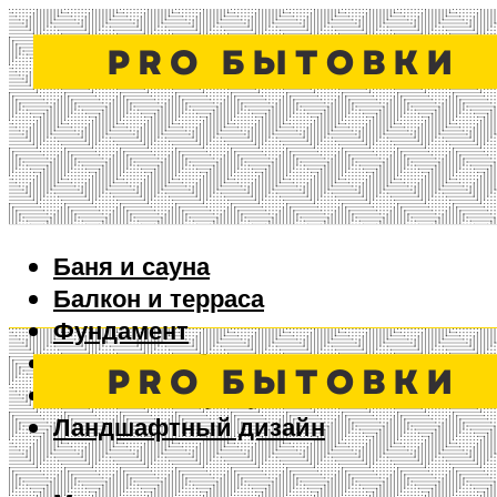
Баня и сауна
Балкон и терраса
Фундамент
Ворота и забор
Дизайн интерьера
Ландшафтный дизайн