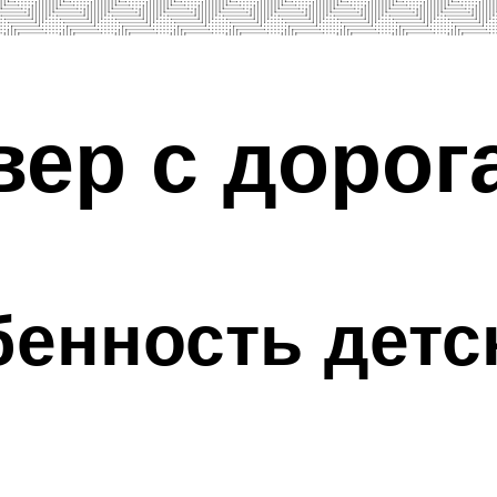
вер с дорог
бенность детс