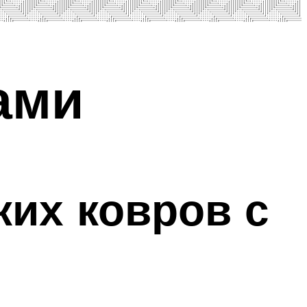
ами
ких ковров с