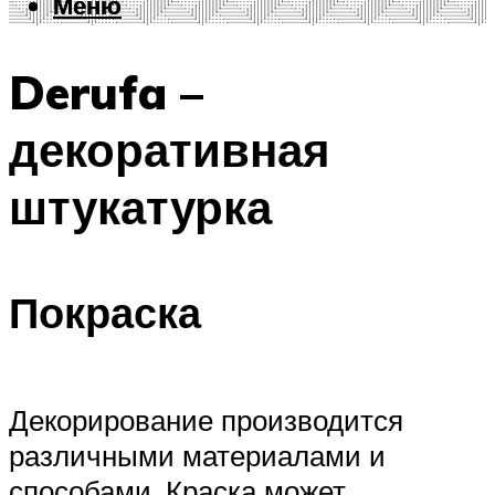
Меню
Меню
Derufa –
декоративная
штукатурка
Покраска
Декорирование производится
различными материалами и
способами. Краска может