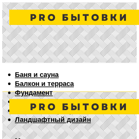
Баня и сауна
Балкон и терраса
Фундамент
Ворота и забор
Дизайн интерьера
Ландшафтный дизайн