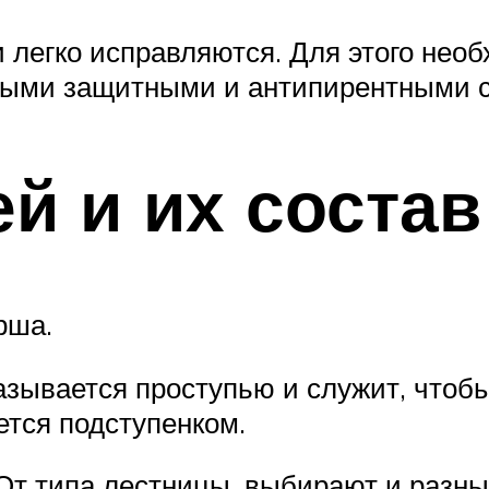
легко исправляются. Для этого необ
ными защитными и антипирентными с
й и их состав
рша.
азывается проступью и служит, чтобы
ется подступенком.
От типа лестницы, выбирают и разны