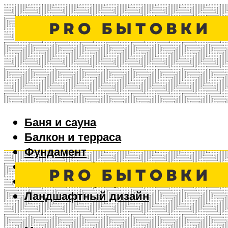
Баня и сауна
Балкон и терраса
Фундамент
Ворота и забор
Дизайн интерьера
Ландшафтный дизайн