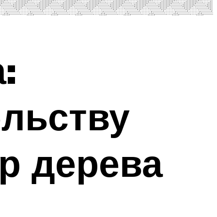
:
ельству
р дерева