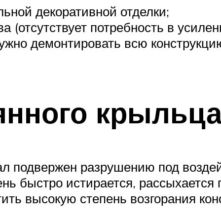
льной декоративной отделки;
ва (отсутствует потребность в усиле
нужно демонтировать всю конструкци
янного крыльц
л подвержен разрушению под воздейс
ень быстро истирается, рассыхается
ить высокую степень возгорания конс