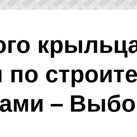
го крыльца
 по строит
ами – Выбо