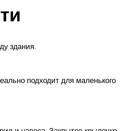
ти
ду здания.
деально подходит для маленького
рил и навеса. Закрытое крылечко