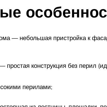
ные особеннос
ома — небольшая пристройка к фаса
— простая конструкция без перил (и
ысокими перилами;
состоящая из лестницы, площадки, пе