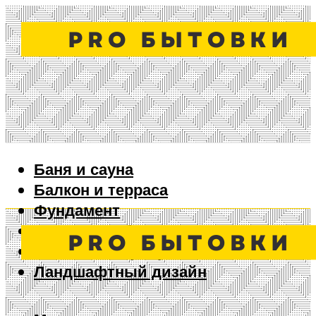
Баня и сауна
Балкон и терраса
Фундамент
Ворота и забор
Дизайн интерьера
Ландшафтный дизайн