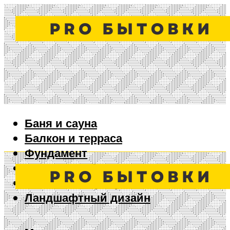
Баня и сауна
Балкон и терраса
Фундамент
Ворота и забор
Дизайн интерьера
Ландшафтный дизайн