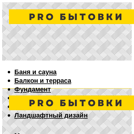
Баня и сауна
Балкон и терраса
Фундамент
Ворота и забор
Дизайн интерьера
Ландшафтный дизайн