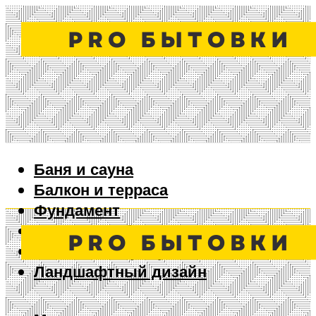
Баня и сауна
Балкон и терраса
Фундамент
Ворота и забор
Дизайн интерьера
Ландшафтный дизайн