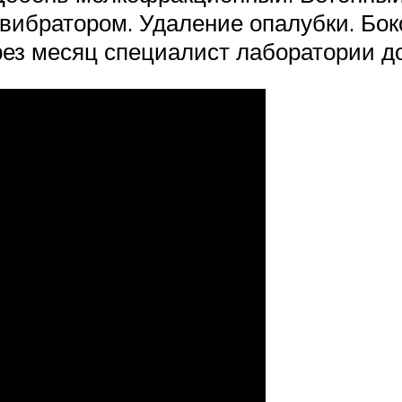
ибратором. Удаление опалубки. Боко
рез месяц специалист лаборатории д