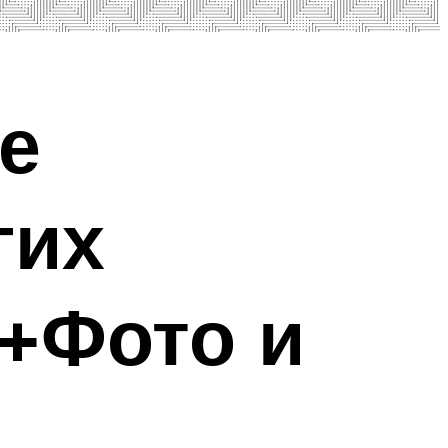
е
гих
+Фото и