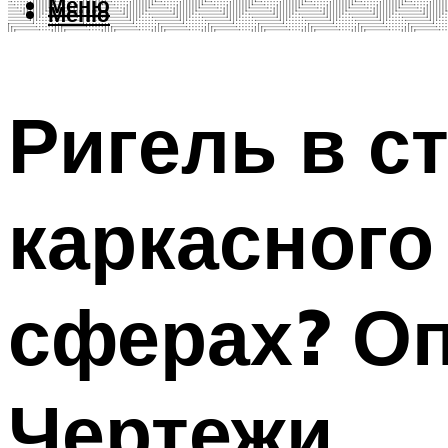
Меню
Меню
Ригель в с
каркасного
сферах? О
Чертежи