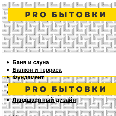
Баня и сауна
Балкон и терраса
Фундамент
Ворота и забор
Дизайн интерьера
Ландшафтный дизайн