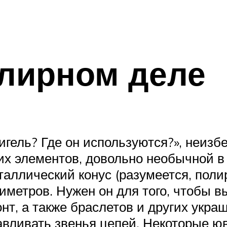
елирном деле
игель? Где он используются?», неизб
их элементов, довольно необычной в
аллический конус (разумеется, поли
метров. Нужен он для того, чтобы в
онт, а также браслетов и других укра
тавливать звенья цепей. Некоторые ю