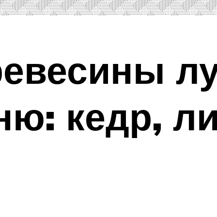
ревесины л
ню: кедр, л