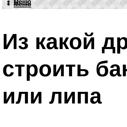
Меню
Меню
Из какой д
строить ба
или липа