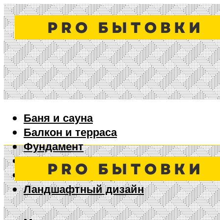
Баня и сауна
Балкон и терраса
Фундамент
Ворота и забор
Дизайн интерьера
Ландшафтный дизайн