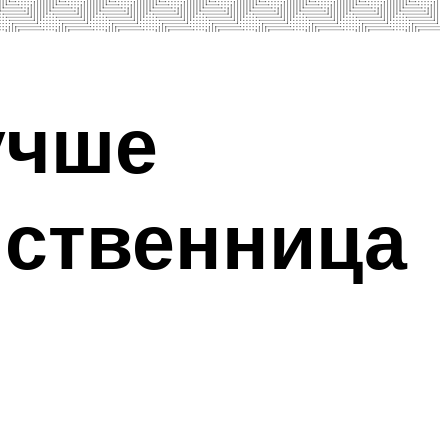
учше
иственница