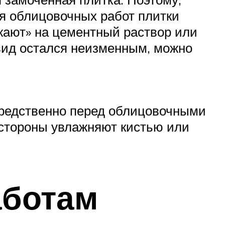
ия облицовочных работ плитки
жают» на цементный раствор или
 вид остался неизменным, можно
осредственно перед облицовочными
й стороны увлажняют кистью или
аботам