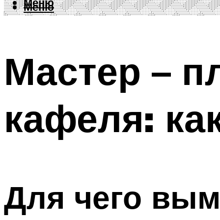
Меню
Меню
Мастер – п
кафеля: ка
Для чего вым