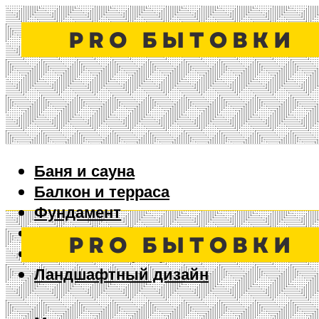
Баня и сауна
Балкон и терраса
Фундамент
Ворота и забор
Дизайн интерьера
Ландшафтный дизайн