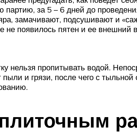
ю партию, за 5 – 6 дней до проведен
яра, замачивают, подсушивают и «са
тке не появилось пятен и ее внешний
итку нельзя пропитывать водой. Неп
 пыли и грязи, после чего с тыльно
нованию.
 плиточным р