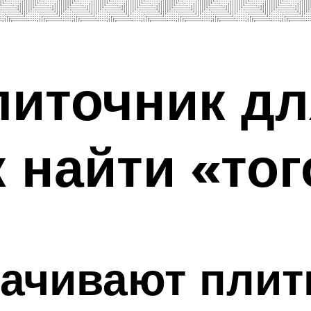
литочник дл
к найти «то
ачивают плит