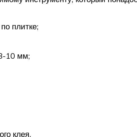
 по плитке;
8-10 мм;
го клея,