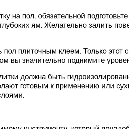
ку на пол, обязательной подготовьт
глубоких ям. Желательно залить по
ь пол плиточным клеем. Только этот с
ом вы значительно поднимите урове
литки должна быть гидроизолированн
делают готовым к применению или сух
слоями.
имому инструменту, который понадоб