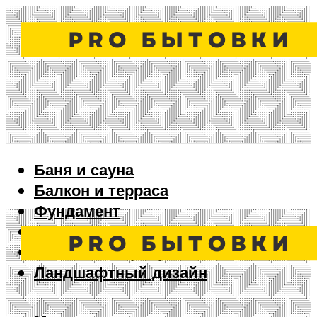
Баня и сауна
Балкон и терраса
Фундамент
Ворота и забор
Дизайн интерьера
Ландшафтный дизайн