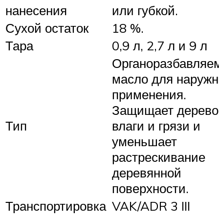
нанесения
или губкой.
Сухой остаток
18 %.
Тара
0,9 л, 2,7 л и 9 л
Органоразбавляе
масло для наружн
применения.
Защищает дерево
Тип
влаги и грязи и
уменьшает
растрескивание
деревянной
поверхности.
Транспортировка
VAK/ADR 3 III