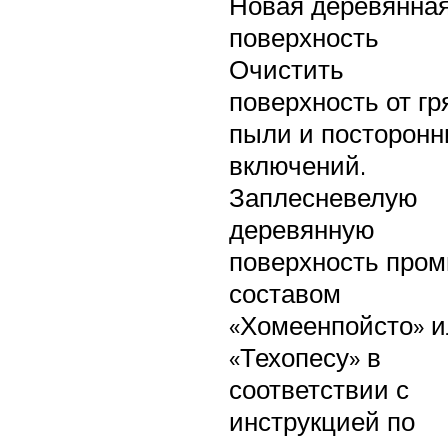
Новая деревянна
поверхность
Очистить
поверхность от гр
пыли и посторонн
включений.
Заплесневелую
деревянную
поверхность про
составом
«Хомеенпойсто» 
«Техопесу» в
соответствии с
инструкцией по