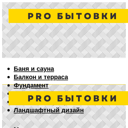
Баня и сауна
Балкон и терраса
Фундамент
Ворота и забор
Дизайн интерьера
Ландшафтный дизайн