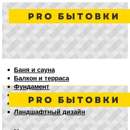
Баня и сауна
Балкон и терраса
Фундамент
Ворота и забор
Дизайн интерьера
Ландшафтный дизайн