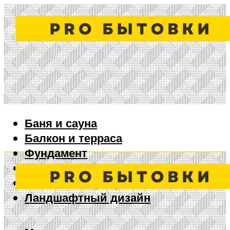
Баня и сауна
Балкон и терраса
Фундамент
Ворота и забор
Дизайн интерьера
Ландшафтный дизайн