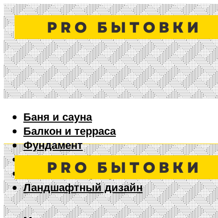
Баня и сауна
Балкон и терраса
Фундамент
Ворота и забор
Дизайн интерьера
Ландшафтный дизайн