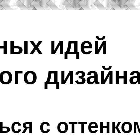
ных идей
ого дизайн
ься с оттенко