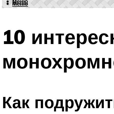
Меню
Меню
10 интерес
монохромн
Как подружит